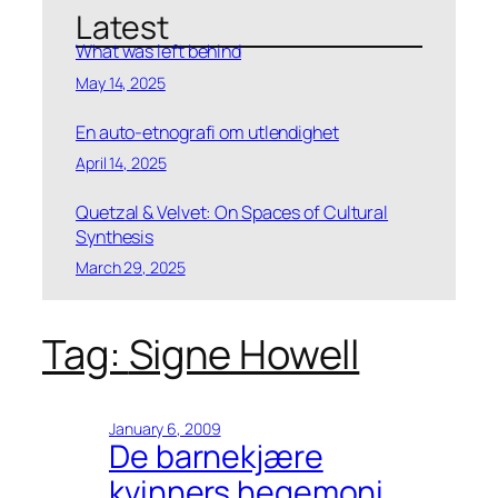
a
Latest
r
Archives
What was left behind
c
May 14, 2025
Top-categories:
h
En auto-etnografi om utlendighet
All categories:
April 14, 2025
Quetzal & Velvet: On Spaces of Cultural
Synthesis
March 29, 2025
Tag:
Signe Howell
January 6, 2009
De barnekjære
kvinners hegemoni