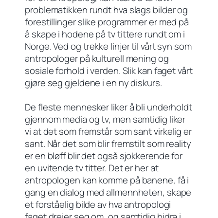
problematikken rundt hva slags bilder og
forestillinger slike programmer er med på
å skape i hodene på tv tittere rundt om i
Norge. Ved og trekke linjer til vårt syn som
antropologer på kulturell mening og
sosiale forhold i verden. Slik kan faget vårt
gjøre seg gjeldene i en ny diskurs.
De fleste mennesker liker å bli underholdt
gjennom media og tv, men samtidig liker
vi at det som fremstår som sant virkelig er
sant. Når det som blir fremstilt som reality
er en bløff blir det også sjokkerende for
en uvitende tv titter. Det er her at
antropologen kan komme på banene, få i
gang en dialog med allmennheten, skape
et forståelig bilde av hva antropologi
faget dreier seg om, og samtidig bidra i