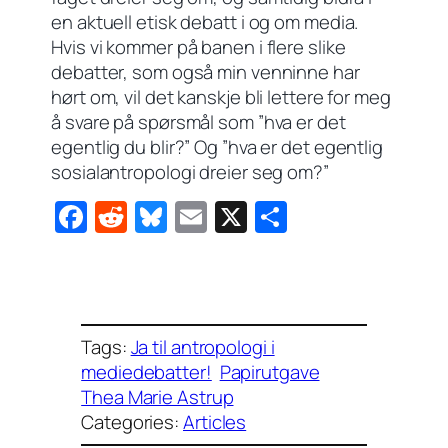
en aktuell etisk debatt i og om media.
Hvis vi kommer på banen i flere slike
debatter, som også min venninne har
hørt om, vil det kanskje bli lettere for meg
å svare på spørsmål som ”hva er det
egentlig
du blir?” Og ”hva er det
egentlig
sosialantropologi dreier seg om?”
F
R
Bl
E
X
S
a
e
u
m
h
c
d
e
ail
ar
e
di
sk
e
b
t
y
Tags:
Ja til antropologi i
o
mediedebatter!
Papirutgave
Thea Marie Astrup
o
Categories:
Articles
k