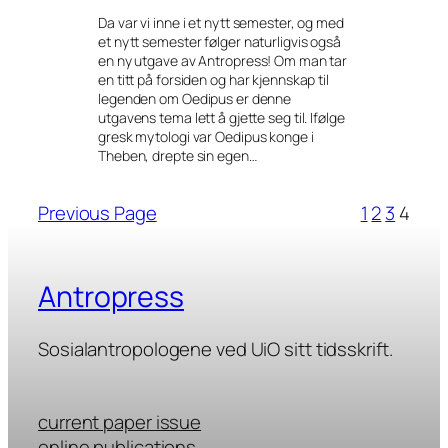
Da var vi inne i et nytt semester, og med
et nytt semester følger naturligvis også
en ny utgave av Antropress! Om man tar
en titt på forsiden og har kjennskap til
legenden om Oedipus er denne
utgavens tema lett å gjette seg til. Ifølge
gresk mytologi var Oedipus konge i
Theben, drepte sin egen…
Previous Page
1
2
3
4
Antropress
Sosialantropologene ved UiO sitt tidsskrift.
current paper issue
online publications