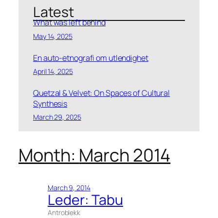
a
Latest
r
Archives
What was left behind
c
May 14, 2025
Top-categories:
h
En auto-etnografi om utlendighet
All categories:
April 14, 2025
Quetzal & Velvet: On Spaces of Cultural
Synthesis
March 29, 2025
Month:
March 2014
March 9, 2014
Leder: Tabu
Antroblekk